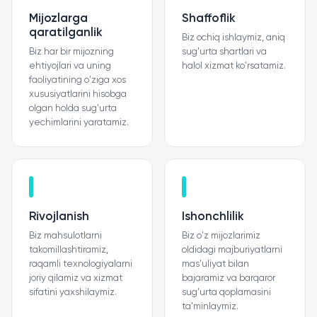
Mijozlarga
Shaffoflik
qaratilganlik
Biz ochiq ishlaymiz, aniq
Biz har bir mijozning
sug'urta shartlari va
ehtiyojlari va uning
halol xizmat ko'rsatamiz.
faoliyatining o'ziga xos
xususiyatlarini hisobga
olgan holda sug'urta
yechimlarini yaratamiz.
Rivojlanish
Ishonchlilik
Biz mahsulotlarni
Biz o'z mijozlarimiz
takomillashtiramiz,
oldidagi majburiyatlarni
raqamli texnologiyalarni
mas'uliyat bilan
joriy qilamiz va xizmat
bajaramiz va barqaror
sifatini yaxshilaymiz.
sug'urta qoplamasini
ta'minlaymiz.