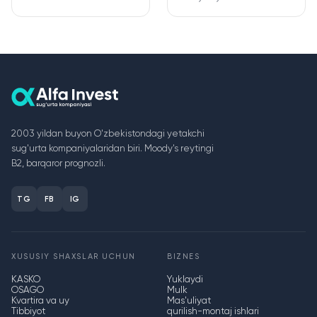
2003 yildan buyon O'zbekistondagi yetakchi
sug'urta kompaniyalaridan biri. Moody's reytingi
B2, barqaror prognozli.
TG
FB
IG
XUSUSIY SHAXSLAR UCHUN
BIZNES
KASKO
Yuklaydi
OSAGO
Mulk
Kvartira va uy
Mas'uliyat
Tibbiyot
qurilish-montaj ishlari