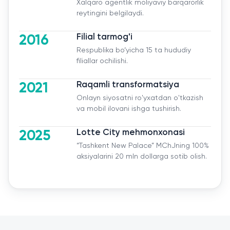
Xalqaro agentlik moliyaviy barqarorlik
reytingini belgilaydi.
О нас
2016
Filial tarmog'i
Пресс-центр
Respublika bo‘yicha 15 ta hududiy
filiallar ochilishi.
Акционерам
2021
Raqamli transformatsiya
Документы
Onlayn siyosatni ro'yxatdan o'tkazish
va mobil ilovani ishga tushirish.
Вакансии
2025
Lotte City mehmonxonasi
Партнёры
“Tashkent New Palace” MChJning 100%
aksiyalarini 20 mln dollarga sotib olish.
FAQ
Обратная связь