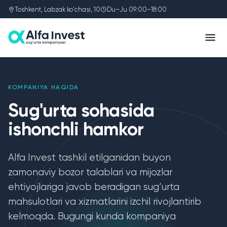
Toshkent, Labzak ko'chasi, 10
Du–Ju 09:00–18:00
KOMPANIYA HAQIDA
Sug'urta sohasida
ishonchli hamkor
Alfa Invest tashkil etilganidan buyon
zamonaviy bozor talablari va mijozlar
ehtiyojlariga javob beradigan sug‘urta
mahsulotlari va xizmatlarini izchil rivojlantirib
kelmoqda. Bugungi kunda kompaniya