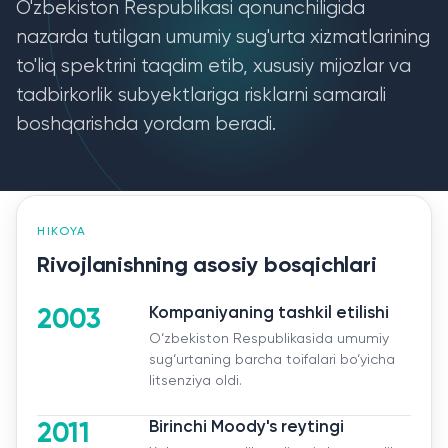
O'zbekiston Respublikasi qonunchiligida
nazarda tutilgan umumiy sug'urta xizmatlarining
to'liq spektrini taqdim etib, xususiy mijozlar va
tadbirkorlik subyektlariga risklarni samarali
boshqarishda yordam beradi.
HIKOYA
Rivojlanishning asosiy bosqichlari
2003
Kompaniyaning tashkil etilishi
O‘zbekiston Respublikasida umumiy
sug‘urtaning barcha toifalari bo‘yicha
litsenziya oldi.
Zararni qoplash
2011
Birinchi Moody's reytingi
Aloqa