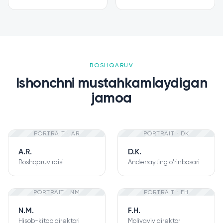
BOSHQARUV
Ishonchni mustahkamlaydigan
jamoa
PORTRAIT ·
AR
PORTRAIT ·
DK
A.R.
D.K.
Boshqaruv raisi
Anderrayting o'rinbosari
PORTRAIT ·
NM
PORTRAIT ·
FH
N.M.
F.H.
Hisob-kitob direktori
Moliyaviy direktor