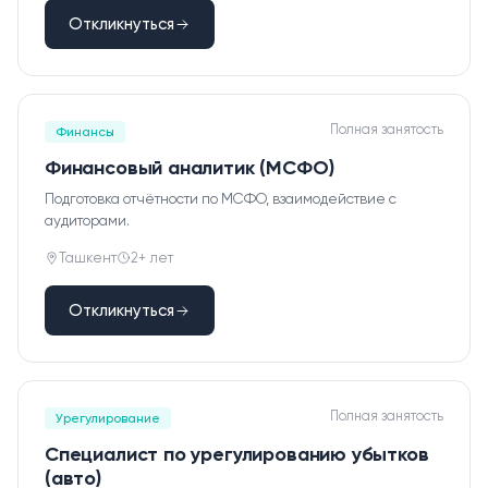
Откликнуться
О нас
Пресс-центр
Полная занятость
Акционерам
Финансы
Финансовый аналитик (МСФО)
Документы
Подготовка отчётности по МСФО, взаимодействие с
аудиторами.
Вакансии
Ташкент
2+ лет
Партнёры
Откликнуться
FAQ
Обратная связь
Полная занятость
Урегулирование
Специалист по урегулированию убытков
(авто)