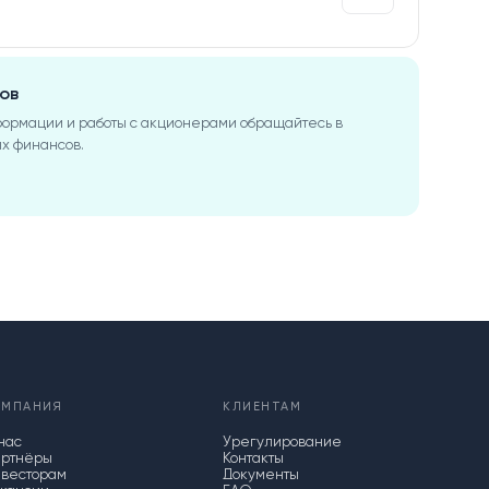
ов
формации и работы с акционерами обращайтесь в
х финансов.
ОМПАНИЯ
КЛИЕНТАМ
нас
Урегулирование
ртнёры
Контакты
весторам
Документы