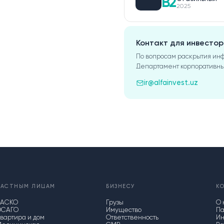
B2
2025
Контакт для инвестор
По вопросам раскрытия ин
Департамент корпоративны
ir@alfainvest.uz
ЧАСТНЫМ ЛИЦАМ
БИЗНЕСУ
К
КАСКО
Грузы
О 
ОСАГО
Имущество
Па
вартира и дом
Ответственность
Ин