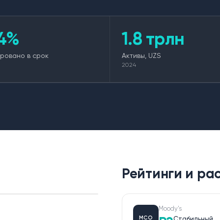
.4%
1.8 трлн
ровано в срок
Активы, UZS
2024
Рейтинги и р
Moody's
MCO
Стабильный