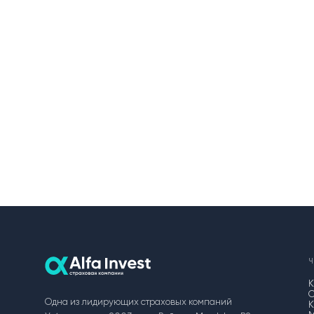
О нас
Пресс-центр
Акционерам
Документы
Вакансии
Партнёры
FAQ
Обратная связь
Одна из лидирующих страховых компаний
К