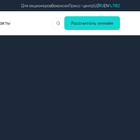
Для акционеров
Вакансии
Пресс-центр
UZ
RU
EN
1182
акты
Рассчитать онлайн