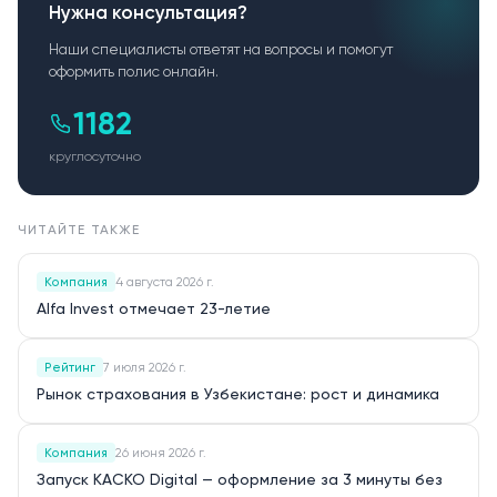
Нужна консультация?
О нас
Наши специалисты ответят на вопросы и помогут
оформить полис онлайн.
Пресс-центр
1182
Акционерам
круглосуточно
Документы
ЧИТАЙТЕ ТАКЖЕ
Вакансии
Компания
4 августа 2026 г.
Партнёры
Alfa Invest отмечает 23-летие
FAQ
Рейтинг
7 июля 2026 г.
Обратная связь
Рынок страхования в Узбекистане: рост и динамика
Компания
26 июня 2026 г.
Запуск КАСКО Digital — оформление за 3 минуты без