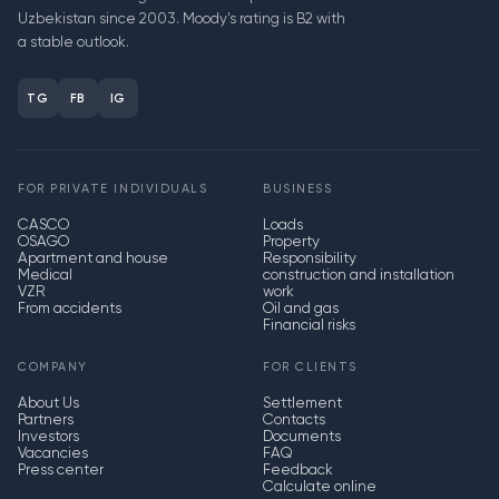
Uzbekistan since 2003. Moody's rating is B2 with
a stable outlook.
TG
FB
IG
FOR PRIVATE INDIVIDUALS
BUSINESS
CASCO
Loads
OSAGO
Property
Apartment and house
Responsibility
Medical
construction and installation
VZR
work
From accidents
Oil and gas
Financial risks
COMPANY
FOR CLIENTS
About Us
Settlement
Partners
Contacts
Investors
Documents
Vacancies
FAQ
Press center
Feedback
Calculate online