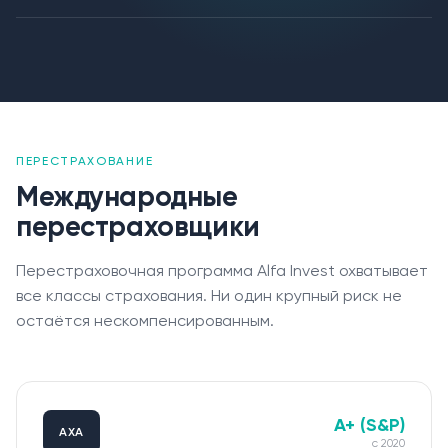
ПЕРЕСТРАХОВАНИЕ
Международные
перестраховщики
Перестраховочная программа Alfa Invest охватывает
все классы страхования. Ни один крупный риск не
остаётся нескомпенсированным.
Claims
A+ (S&P)
Contacts
AXA
с
2020