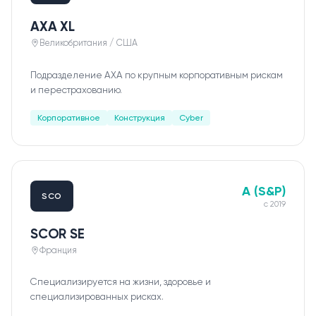
О нас
AXA XL
Великобритания / США
Пресс-центр
Подразделение AXA по крупным корпоративным рискам
Акционерам
и перестрахованию.
Корпоративное
Конструкция
Cyber
Документы
Вакансии
Партнёры
A (S&P)
SCO
с
2019
FAQ
SCOR SE
Обратная связь
Франция
Специализируется на жизни, здоровье и
специализированных рисках.