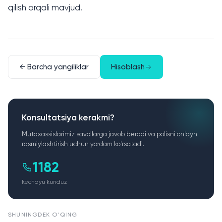
qilish orqali mavjud.
← Barcha yangiliklar
Hisoblash
Konsultatsiya kerakmi?
Mutaxassislarimiz savollarga javob beradi va polisni onlayn
rasmiylashtirish uchun yordam ko'rsatadi.
1182
kechayu kunduz
SHUNINGDEK O‘QING