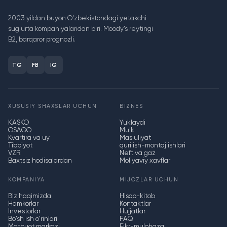
2003 yildan buyon O'zbekistondagi yetakchi
sug'urta kompaniyalaridan biri. Moody's reytingi
B2, barqaror prognozli.
TG
FB
IG
XUSUSIY SHAXSLAR UCHUN
BIZNES
KASKO
Yuklaydi
OSAGO
Mulk
Kvartira va uy
Mas'uliyat
Tibbiyot
qurilish-montaj ishlari
VZR
Neft va gaz
Baxtsiz hodisalardan
Moliyaviy xavflar
KOMPANIYA
MIJOZLAR UCHUN
Biz haqimizda
Hisob-kitob
Hamkorlar
Kontaktlar
Investorlar
Hujjatlar
Bo'sh ish o'rinlari
FAQ
Matbuot markazi
Fikr-mulohaza