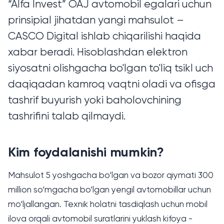
“Alfa Invest” OAJ avtomobil egalari uchun
prinsipial jihatdan yangi mahsulot –
CASCO Digital ishlab chiqarilishi haqida
xabar beradi. Hisoblashdan elektron
siyosatni olishgacha bo'lgan to'liq tsikl uch
daqiqadan kamroq vaqtni oladi va ofisga
tashrif buyurish yoki baholovchining
tashrifini talab qilmaydi.
Kim foydalanishi mumkin?
Mahsulot 5 yoshgacha bo‘lgan va bozor qiymati 300
million so‘mgacha bo‘lgan yengil avtomobillar uchun
Zararni qoplash
mo‘ljallangan. Texnik holatni tasdiqlash uchun mobil
Aloqa
ilova orqali avtomobil suratlarini yuklash kifoya -