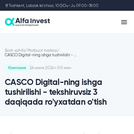
Toshkent, Labzak ko'chasi, 10
Du–Ju 09:00–18:00
Bosh sahifa
/
Matbuot markazi
/
CASCO Digital-ning ishga tushirilishi -
…
Компания
26 июня 2026 г.
3 мин
CASCO Digital-ning ishga
tushirilishi - tekshiruvsiz 3
daqiqada ro'yxatdan o'tish