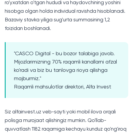
ro'yxatdan o'tgan hududi va haydovchining yoshini
hisobga olgan holda individual ravishda hisoblanadi.
Bazaviy stavka yiliga sug'urta summasining 1,2
foizidan boshlanadi.
"CASCO Digital - bu bozor talabiga javob.
Mijozlarimizning 70% raqamli kanallarni afzal
ko'radi va biz bu tanlovga rioya qilishga
majburmiz."
Raqamli mahsulotlar direktori, Alfa Invest
Siz alfainvest.uz veb-sayti yoki mobil ilova orqali
polisga murojaat qilishingiz mumkin. Qo'llab-
quvvatlash 1182 raqamiga kechayu kunduz qo'ng'iroq