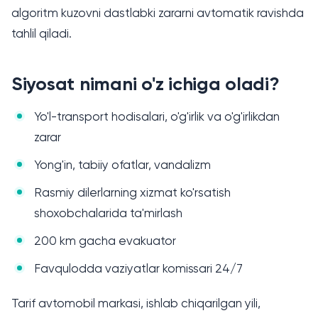
algoritm kuzovni dastlabki zararni avtomatik ravishda
О нас
tahlil qiladi.
Пресс-центр
Siyosat nimani o'z ichiga oladi?
Акционерам
Yo'l-transport hodisalari, o'g'irlik va o'g'irlikdan
Документы
zarar
Вакансии
Yong'in, tabiiy ofatlar, vandalizm
Партнёры
Rasmiy dilerlarning xizmat ko'rsatish
shoxobchalarida ta'mirlash
FAQ
200 km gacha evakuator
Обратная связь
Favqulodda vaziyatlar komissari 24/7
Tarif avtomobil markasi, ishlab chiqarilgan yili,