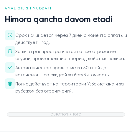
AMAL QILISH MUDDATI
О нас
Himora qancha davom etadi
Пресс-центр
Срок начинается через 7 дней с момента оплаты и
Акционерам
действует 1 год.
Документы
Защита распространяется на все страховые
случаи, произошедшие в период действия полиса.
Вакансии
Автоматическое продление за 30 дней до
истечения — со скидкой за безубыточность.
Партнёры
Полис действует на территории Узбекистана и за
FAQ
рубежом без ограничений.
Обратная связь
DURATION PHOTO