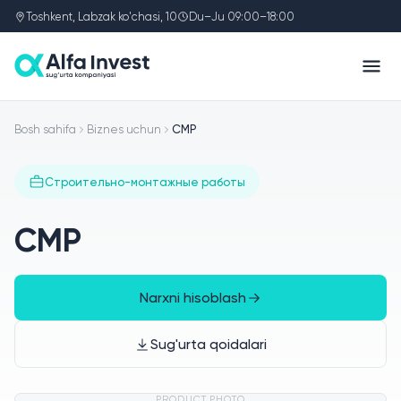
Toshkent, Labzak ko'chasi, 10
Du–Ju 09:00–18:00
Bosh sahifa
Biznes uchun
СМР
Строительно-монтажные работы
СМР
Narxni hisoblash
Sug'urta qoidalari
PRODUCT PHOTO