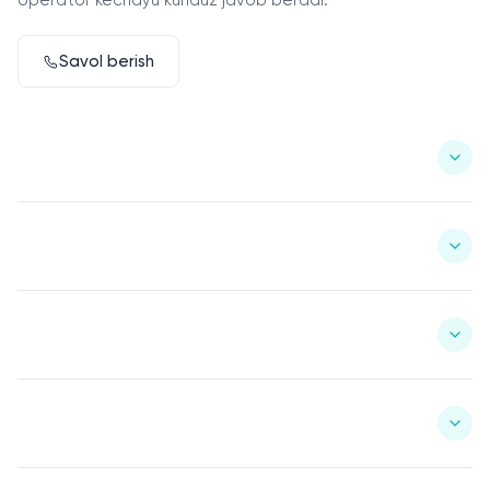
operator kechayu kunduz javob beradi.
Savol berish