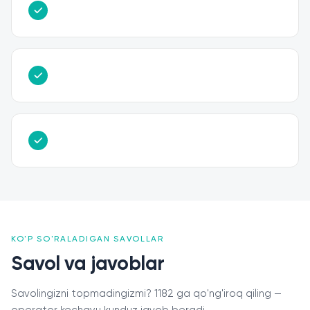
KO'P SO'RALADIGAN SAVOLLAR
Savol va javoblar
Savolingizni topmadingizmi? 1182 ga qo'ng'iroq qiling —