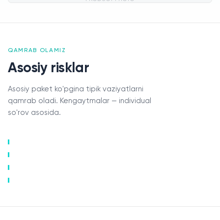
QAMRAB OLAMIZ
Asosiy risklar
Asosiy paket ko'pgina tipik vaziyatlarni
qamrab oladi. Kengaytmalar — individual
so'rov asosida.
Zararni qoplash
Aloqa