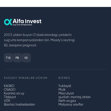
2003 yildan buyon O'zbekistondagi yetakchi
sug'urta kompaniyalaridan biri. Moody's reytingi
B2, barqaror prognozli.
TG
FB
IG
XUSUSIY SHAXSLAR UCHUN
BIZNES
KASKO
Yuklaydi
OSAGO
Mulk
Kvartira va uy
Mas'uliyat
Tibbiyot
qurilish-montaj ishlari
VZR
Neft va gaz
Baxtsiz hodisalardan
Moliyaviy xavflar