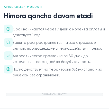
AMAL QILISH MUDDATI
О нас
Himora qancha davom etadi
Пресс-центр
Срок начинается через 7 дней с момента оплаты и
Акционерам
действует 1 год.
Документы
Защита распространяется на все страховые
случаи, произошедшие в период действия полиса.
Вакансии
Автоматическое продление за 30 дней до
истечения — со скидкой за безубыточность.
Партнёры
Полис действует на территории Узбекистана и за
FAQ
рубежом без ограничений.
Обратная связь
DURATION PHOTO