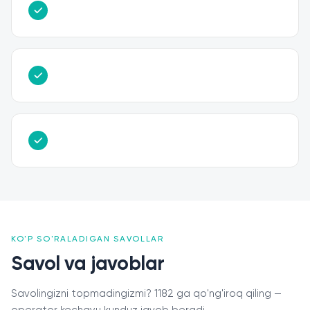
KO'P SO'RALADIGAN SAVOLLAR
Savol va javoblar
Savolingizni topmadingizmi? 1182 ga qo'ng'iroq qiling —