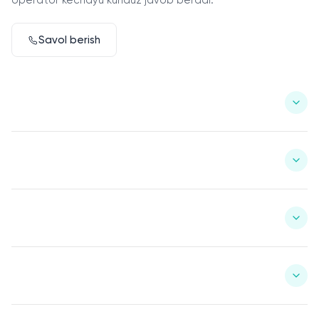
operator kechayu kunduz javob beradi.
Savol berish