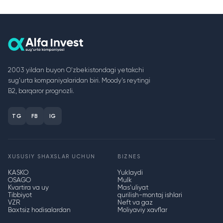
2003 yildan buyon O'zbekistondagi yetakchi
sug'urta kompaniyalaridan biri. Moody's reytingi
B2, barqaror prognozli.
TG
FB
IG
XUSUSIY SHAXSLAR UCHUN
BIZNES
KASKO
Yuklaydi
OSAGO
Mulk
Kvartira va uy
Mas'uliyat
Tibbiyot
qurilish-montaj ishlari
VZR
Neft va gaz
Baxtsiz hodisalardan
Moliyaviy xavflar