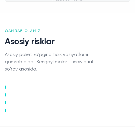
QAMRAB OLAMIZ
Asosiy risklar
Asosiy paket ko'pgina tipik vaziyatlarni
qamrab oladi. Kengaytmalar — individual
so'rov asosida.
Zararni qoplash
Aloqa