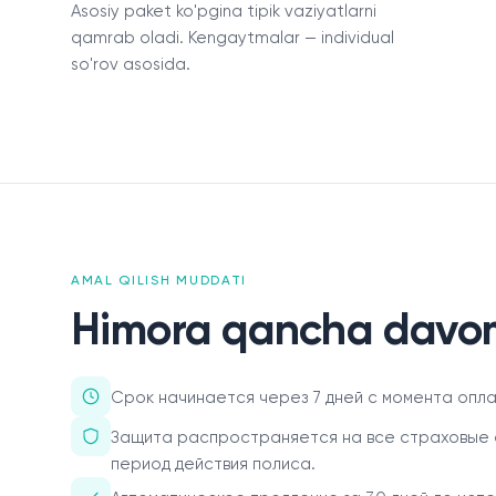
Asosiy paket ko'pgina tipik vaziyatlarni
О нас
qamrab oladi. Kengaytmalar — individual
so'rov asosida.
Пресс-центр
Акционерам
Документы
Вакансии
AMAL QILISH MUDDATI
Партнёры
Himora qancha davo
FAQ
Обратная связь
Срок начинается через 7 дней с момента оплат
Защита распространяется на все страховые 
период действия полиса.