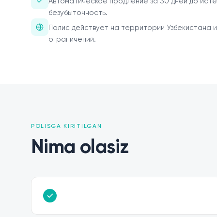
Автоматическое продление за 30 дней до исте
безубыточность.
Полис действует на территории Узбекистана и
ограничений.
POLISGA KIRITILGAN
Nima olasiz