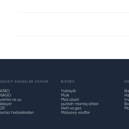
USUSIY SHAXSLAR UCHUN
BIZNES
K
KASKO
Yuklaydi
Bi
OSAGO
Mulk
Ha
vartira va uy
Mas'uliyat
In
ibbiyot
qurilish-montaj ishlari
Bo'
ZR
Neft va gaz
Ma
axtsiz hodisalardan
Moliyaviy xavflar