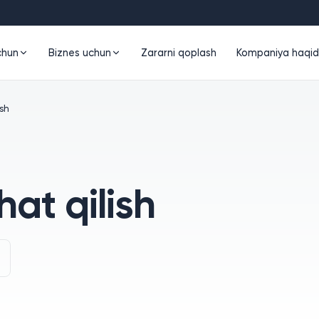
chun
Biznes uchun
Zararni qoplash
Kompaniya haqi
sh
at qilish