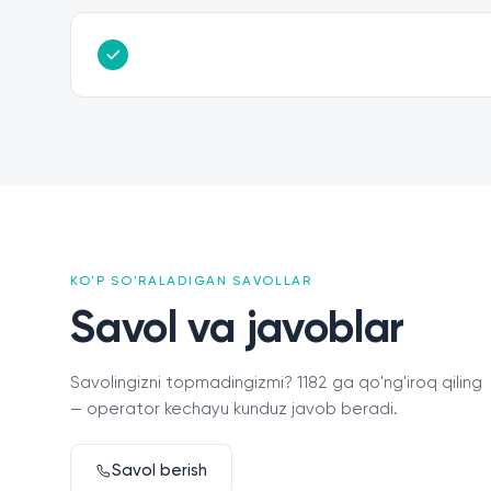
KO'P SO'RALADIGAN SAVOLLAR
Savol va javoblar
Savolingizni topmadingizmi? 1182 ga qo'ng'iroq qiling
— operator kechayu kunduz javob beradi.
Savol berish