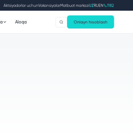
Aktsiyadorlar uchun
Vakansiyalar
Matbuot markazi
UZ
RU
EN
1182
da
Aloqa
Onlayn hisoblash