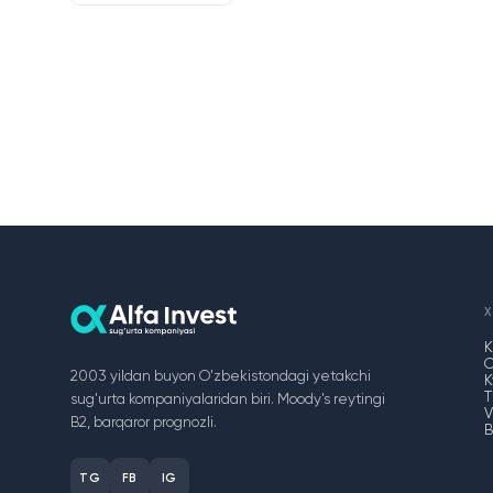
X
2003 yildan buyon O'zbekistondagi yetakchi
K
T
sug'urta kompaniyalaridan biri. Moody's reytingi
V
B2, barqaror prognozli.
B
TG
FB
IG