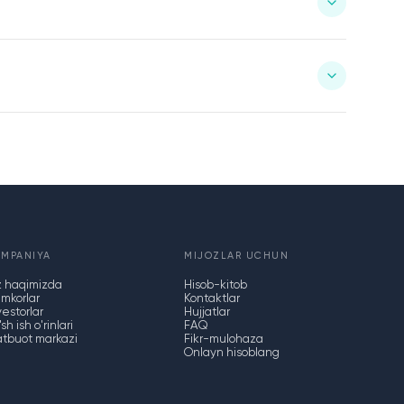
OMPANIYA
MIJOZLAR UCHUN
z haqimizda
Hisob-kitob
mkorlar
Kontaktlar
vestorlar
Hujjatlar
sh ish o'rinlari
FAQ
tbuot markazi
Fikr-mulohaza
Onlayn hisoblang