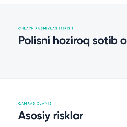
ONLAYN RASMIYLASHTIRISH
Polisni hoziroq sotib o
QAMRAB OLAMIZ
Zararni qoplash
Asosiy risklar
Aloqa