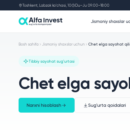
Toshkent, Labzak ko'chasi, 10
Du–Ju 09:00–18:00
Jismoniy shaxslar u
Bosh sahifa
Jismoniy shaxslar uchun
Chet elga sayohat qili
Tibbiy sayohat sug'urtasi
Chet elga sayoh
Narxni hisoblash
Sug'urta qoidalari