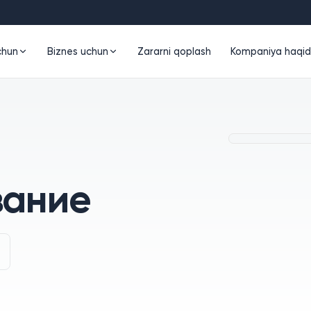
chun
Biznes uchun
Zararni qoplash
Kompaniya haqi
вание