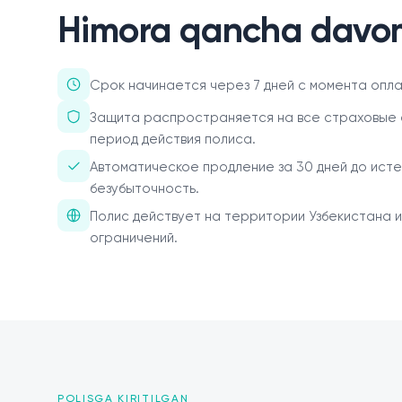
Himora qancha davo
О нас
Пресс-центр
Срок начинается через 7 дней с момента оплат
Акционерам
Защита распространяется на все страховые 
период действия полиса.
Документы
Автоматическое продление за 30 дней до исте
безубыточность.
Вакансии
Полис действует на территории Узбекистана и
Партнёры
ограничений.
FAQ
Обратная связь
POLISGA KIRITILGAN