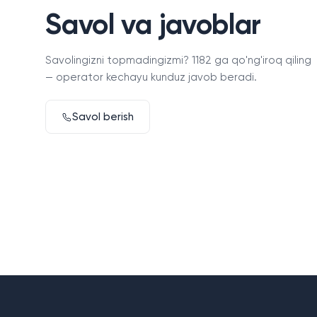
Savol va javoblar
Savolingizni topmadingizmi? 1182 ga qo'ng'iroq qiling
— operator kechayu kunduz javob beradi.
Savol berish