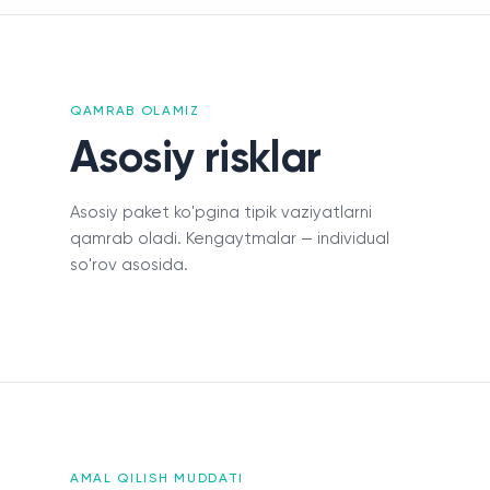
QAMRAB OLAMIZ
Asosiy risklar
Asosiy paket ko'pgina tipik vaziyatlarni
qamrab oladi. Kengaytmalar — individual
so'rov asosida.
Zararni qoplash
Aloqa
AMAL QILISH MUDDATI