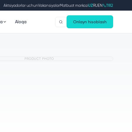
Aktsiyadorlar uchun
Vakansiyalar
Matbuot markazi
UZ
RU
EN
1182
da
Aloqa
Onlayn hisoblash
PRODUCT PHOTO