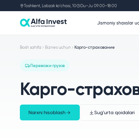
Toshkent, Labzak ko'chasi, 10
Du–Ju 09:00–18:00
Jismoniy shaxslar u
Bosh sahifa
Biznes uchun
Карго-страхование
Перевозки грузов
Карго-страхо
Narxni hisoblash
Sug'urta qoidalari