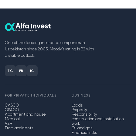
One of the leading insurance companies in
Uzbekistan since 2003. Moody's rating is B2 with
a stable outlook.
TG
FB
IG
FOR PRIVATE INDIVIDUALS
BUSINESS
CASCO
Loads
OSAGO
Property
Apartment and house
Responsibility
Medical
construction and installation
VZR
work
From accidents
Oil and gas
Financial risks