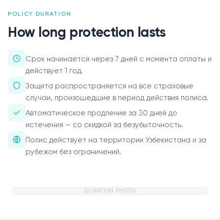
POLICY DURATION
О нас
How long protection lasts
Пресс-центр
Срок начинается через 7 дней с момента оплаты и
Акционерам
действует 1 год.
Документы
Защита распространяется на все страховые
случаи, произошедшие в период действия полиса.
Вакансии
Автоматическое продление за 30 дней до
истечения — со скидкой за безубыточность.
Партнёры
Полис действует на территории Узбекистана и за
FAQ
рубежом без ограничений.
Обратная связь
DURATION PHOTO