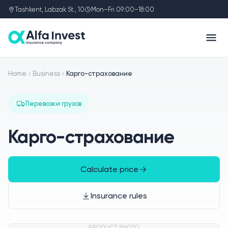
Tashkent, Labzak St., 10
Mon–Fri 09:00–18:00
Home
Business
Карго-страхование
Перевозки грузов
Карго-страхование
Calculate price
Insurance rules
PRODUCT PHOTO