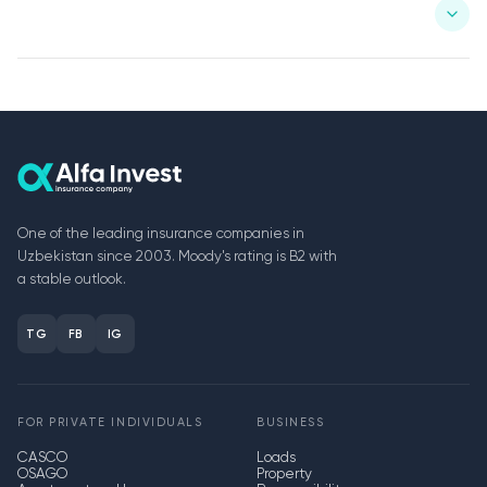
One of the leading insurance companies in
Uzbekistan since 2003. Moody's rating is B2 with
a stable outlook.
TG
FB
IG
FOR PRIVATE INDIVIDUALS
BUSINESS
CASCO
Loads
OSAGO
Property